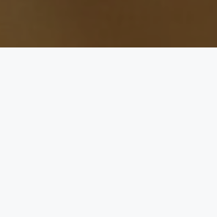
and
Bride
Groom
Assalamu'alaikum Warohmatullahi Wabarokatuh
T
anpa mengurangi rasa hormat, kami mengundang
Bapak/Ibu/Saudara/i untuk menghadiri acara pernikahan
kami.