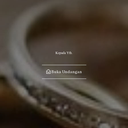
06
24
"Segala sesuatu Kami ciptakan berpasang-pasangan agar kamu
Kepada Yth.
mengingat (kebesaran Allah)."
(QS. Az-zariyat : 49)
Buka Undangan