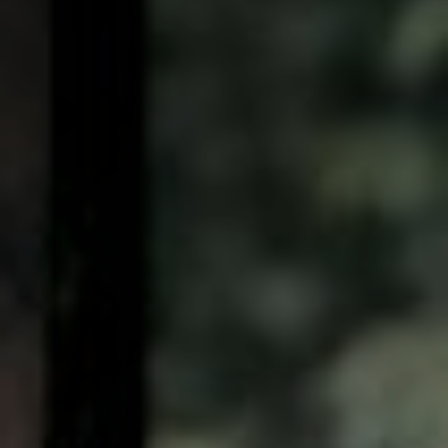
the
SAVE
DATE
Save the Date