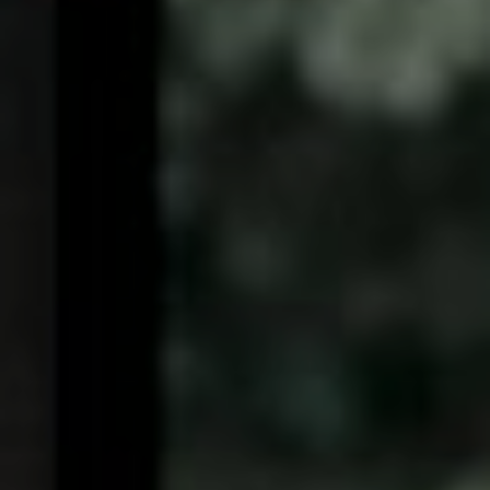
"Ihaiva stam mā vi yaustam, Visvām āyur vyasnutam. Krindantau
putrair naptrbhih, Modamānau sve grhe."
"Wahai pasangan suami-isteri, semoga kalian tetap bersatu dan tidak
pernah terpisahkan. Semoga kalian mencapai hidup penuh
kebahagiaan, tinggal di rumah yang penuh kegembiraan bersama
seluruh keturunanmu."
—Rgveda : X.85.42