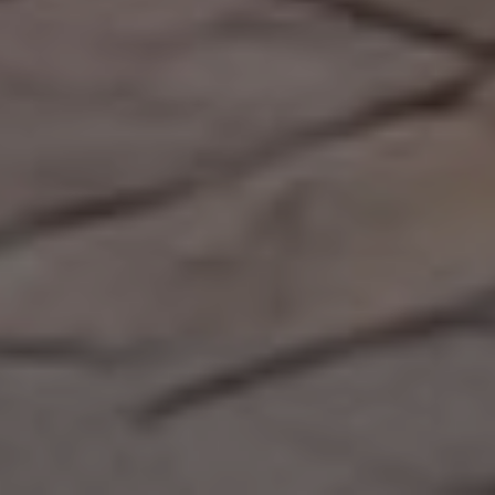
Ivan & Veronika
Sabtu, 22 Februari 2025
Kejadian 2:18
“Tidak baik, kalau manusia itu seorang diri saja. Aku akan menjadikan
penolong baginya yang sepadan dengan dia.”