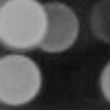
"Dan segala sesuatu Kami ciptakan berpasang-pasangan supaya
kamu mengingat kebesaran Allah." - Qs. Az-Zariyat : 49
the
SAVE
DATE