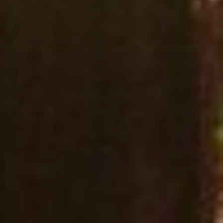
Sabtu, 14 Juni 2025
ADINDA
THE WEDDING OF
DICKY
and
"Segala sesuatu Kami ciptakan berpasang-pasangan
agar kamu mengingat (kebesaran Allah)."
(Q.S. Adz-Dzariyat: 49)